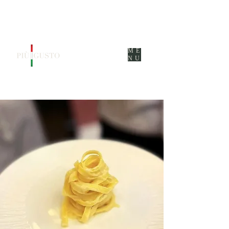
ME
NU