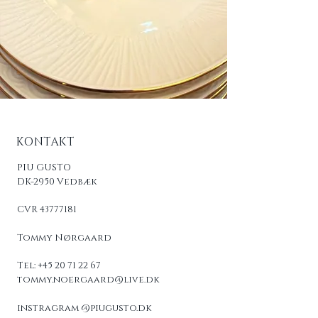
KONTAKT
PIU GUSTO
DK-2950 Vedbæk
CVR
43777181
Tommy Nørgaard
Tel:
+45 20 71 22 67
tommy.noergaard@live.dk
instragram @piugusto.dk