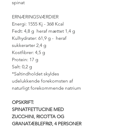
spinat
ERNÆRINGSVÆRDIER
Energi: 1555 Kj - 368 Kcal
Fedt: 4,8 g heraf mættet 1,4 g
Kulhydrater: 61,9 g - heraf
sukkerarter 2,4 g
Kostfibrer: 4,5 g
Protein: 17 g
Salt: 0,2 g
*Saltindholdet skyldes
udelukkende forekomsten af
naturligt forekommende natrium
OPSKRIFT:
SPINATFETTUCINE MED
ZUCCHINI, RICOTTA OG
GRANATÆBLEFRØ, 4 PERSONER