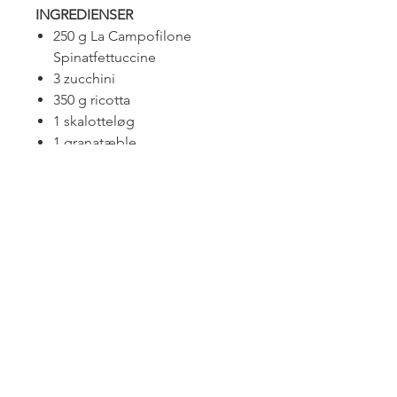
INGREDIENSER
250 g La Campofilone
Spinatfettuccine
3 zucchini
350 g ricotta
1 skalotteløg
1 granatæble
Ekstra jomfru olivenolie
Salt
FORBEREDELSE
Hak skalotteløget fint og svits
det i en pande med olivenolie.
Brug en grøntsagskræmmer
eller et rivejern med store
huller til at skære zucchinien i
tynde strimler, og sauter dem
sammen med skalotteløget,