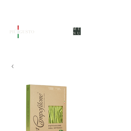
ME
NU