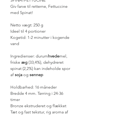
SPINATFETTUCINE
Giv farve til retterne, Fettuccine
med Spinat!
Netto vægt: 250 g
Ideel til 4 portioner
Kogetid: 1-2 minutter i kogende
vand
Ingredienser: durum
hvede
mel,
friske
æg
(33,4%), dehydreret
spinat (2,2%) kan indeholde spor
af
soja
og
sennep
Holdbarhed: 16 måneder
Bredde 4 mm. Tørring i 24-36
timer
Bronze ekstruderet og flækket
Tæt og fast tekstur, rig aroma af