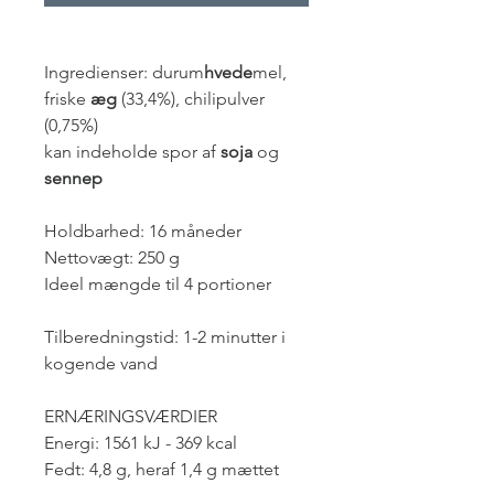
Ingredienser: durum
hvede
mel,
friske
æg
(33,4%), chilipulver
(0,75%)
kan indeholde spor af
soja
og
sennep
Holdbarhed: 16 måneder
Nettovægt: 250 g
Ideel mængde til 4 portioner
Tilberedningstid: 1-2 minutter i
kogende vand
ERNÆRINGSVÆRDIER
Energi: 1561 kJ - 369 kcal
Fedt: 4,8 g, heraf 1,4 g mættet