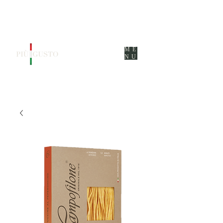
ME
NU